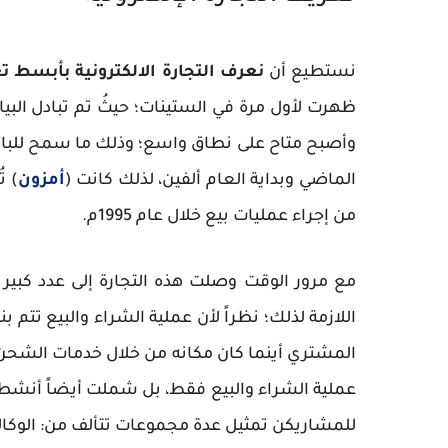
نستطيع أن
نعرف التجارة الالكترونية بأبسط ت
ظهرت لأول مرة في الستينات؛ حيثُ تم تبادل البيا
وأصبح متاح على نطاق واسع؛ وذلك ما سمح للبائع
الماضي وبداية العام ألفين، لذلك كانت (
أمزون
) ت
من إجراء عمليات بيع خلال عام 1995م.
مع مرور الوقت وصلت هذه التجارة إلى عدد كبير 
اللازمة لذلك؛ نظراً لأن عملية الشراء والبيع تتم
المشتري أينما كان مكانه من خلال خدمات الشحن وال
عملية الشراء والبيع فقط، بل شملت أيضاً أنشطة 
للمشاريكن تمثيل عدة مجموعات تتألف من: الوكالات 