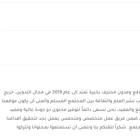
أهلاً بكم أنا رامي أشرف عبد الغفور مدير الموقع ومدون محترف بخبرة تمتد إلى عام 2019 في مجال التدوين، خريج
حب نشر العلم والثقافة بين المجتمع المسلم وأتمنى أن يكون موقعنا
ع والمفيد، نحن نسعى دائماً لتوفير محتوى ذو جودة عالية ومفيد
ا نعمل ضمن فريق عمل متخصص ومتحمس يعمل بجد لتحقيق أهدافنا
تمع. شكراً لثقتكم بنا ونتمنى أن تستمتعوا بمحتوانا وتتركوا