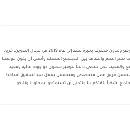
أهلاً بكم أنا رامي أشرف عبد الغفور مدير الموقع ومدون محترف بخبرة تمتد إلى عام 2019 في مجال التدوين، خريج
حب نشر العلم والثقافة بين المجتمع المسلم وأتمنى أن يكون موقعنا
ع والمفيد، نحن نسعى دائماً لتوفير محتوى ذو جودة عالية ومفيد
ا نعمل ضمن فريق عمل متخصص ومتحمس يعمل بجد لتحقيق أهدافنا
تمع. شكراً لثقتكم بنا ونتمنى أن تستمتعوا بمحتوانا وتتركوا