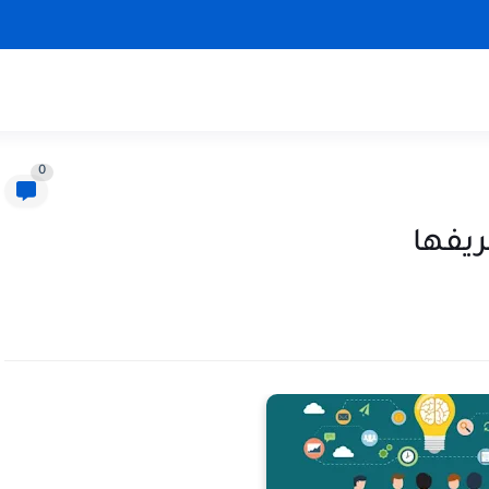
0
ريفها