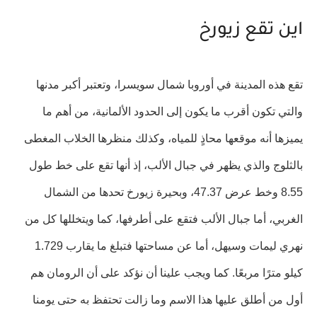
اين تقع زيورخ
تقع هذه المدينة في أوروبا شمال سويسرا، وتعتبر أكبر مدنها
والتي تكون أقرب ما يكون إلى الحدود الألمانية، من أهم ما
يميزها أنه موقعها محاذٍ للمياه، وكذلك منظرها الخلاب المغطى
بالثلوج والذي يظهر في جبال الألب، إذ أنها تقع على خط طول
8.55 وخط عرض 47.37، وبحيرة زيورخ تحدها من الشمال
الغربي، أما جبال الألب فتقع على أطرفها، كما ويتخللها كل من
نهري ليمات وسيهل، أما عن مساحتها فتبلغ ما يقارب
1.729
كيلو مترًا مربعًا. كما ويجب علينا أن نؤكد على أن الرومان هم
أول من أطلق عليها هذا الاسم وما زالت تحتفظ به حتى يومنا