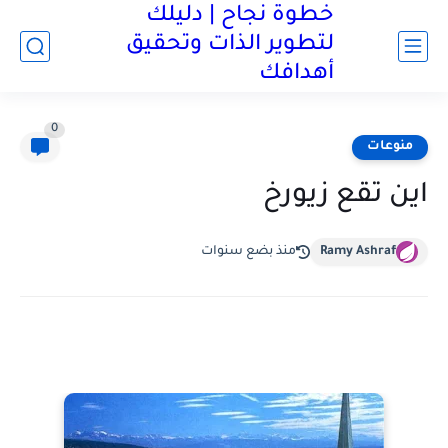
خطوة نجاح | دليلك
لتطوير الذات وتحقيق
أهدافك
0
منوعات
اين تقع زيورخ
Ramy Ashraf
منذ بضع سنوات